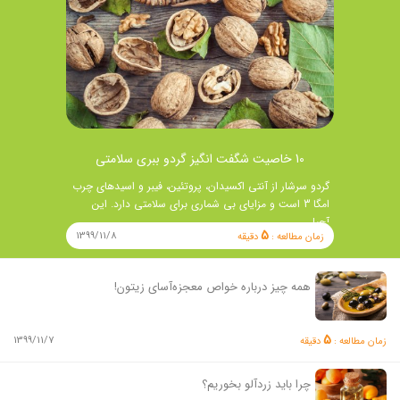
10 خاصیت شگفت انگیز گردو ببری سلامتی
گردو سرشار از آنتی اکسیدان، پروتئین، فیبر و اسیدهای چرب
امگا 3 است و مزایای بی شماری برای سلامتی دارد. این
آجیل …
5
1399/11/8
زمان مطالعه :
دقیقه
همه چیز درباره خواص معجزه‌آسای زیتون!
5
1399/11/7
زمان مطالعه :
دقیقه
چرا باید زردآلو بخوریم؟