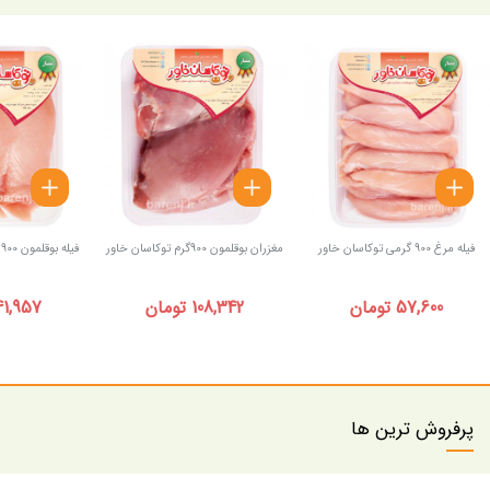
فیله مرغ 900 گرمی توکاسان خاور
مغزران بوقلمون 900گرم توکاسان خاور
فیله بوقلمون 900 گرمی توکاسان خاور
57,600 تومان
108,342 تومان
141,957 توم
پرفروش ترین ها