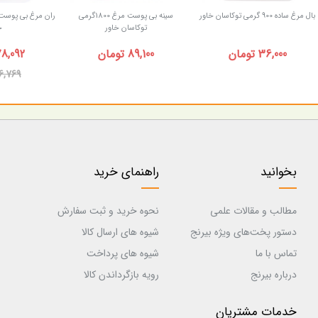
بال مرغ ساده 900 گرمی توکاسان خاور
سینه بی پوست مرغ 1800گرمی
توکاسان خاور
خ
36,000 تومان
89,100 تومان
78,092 توم
86,769 توم
بخوانید
راهنمای خرید
مطالب و مقالات علمی
نحوه خرید و ثبت سفارش
دستور پخت‌های ویژه بیرنج
شیوه های ارسال کالا
تماس با ما
شیوه های پرداخت
درباره بیرنج
رویه بازگرداندن کالا
خدمات مشتریان