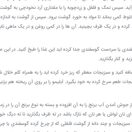
 درآید. سپس نمک و فلفل و زردچوبه را با مقداری آرد نخودچی به گوش
خلوط کمی بماند تا مواد به خورد گوشت برود. سپس از گوشت به انداز
 کرده و در یک ظرف بچینید. آن ها را در کمی روغن و در یک ماهی تابه
ی یا سردست گوسفندی جدا کرده اید این غذا را طبخ کنید. در این ص
 و کنار بگذارید.
ضافه کنید و سبزیجات معطر که ریز خرد کرده اید را به همراه کلم خلال ش
یجات طعم سرخ کرده به خود بگیرد. آبلیمو را بر روی آن ریخته هم بزنی
 از جوش آمدن آب برنج را به آن افزوده و بسته به نوع برنج آن را در زم
 نان لواش یا هر نان که نازک باشد در ته ظرف بگذارید تا ته دیگ خ
یه سبزیجات و چند دانه از گوشت قلقلی که از چرخ کرده گوسفندی یا چر