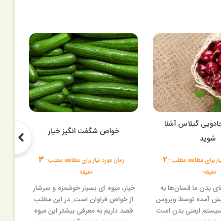
ادویی گیلاس آشنا
خو
خواص شگفت انگیز خیار
شوید
3
2
یاز برای مطالعه مطلب :
زمان مورد نیاز برای مطالعه مطلب :
ز
دقیقه
دقیقه
ای بدن ما انسان‌ها به
خیار، میوه ای بسیار خوشمزه و سرشار
می
یش آمده توسط ویروس
از خواص فراوان است. در این مطلب
پرخ
 سیستم ایمنی بدن است
قصد داریم به معرفی بیشتر این میوه
جالی