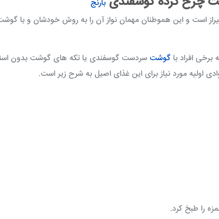
گوشت چرخ کرده گوسفندی
بارنج
 شیراز است و این هموطنان مهمان نواز آن را به روش خودشان و با گوش
 برخی افراد با
گوشت
سردست گوسفندی یا تکه های گوشت بدون است
دی اولیه مورد نیاز برای این غذای اصیل به شرح زیر است.
گردن بی پوست مرغ 900 گرمی توکاسان خاور
فیله مرغ 900 گرمی توکاسان خاور
12,150 تومان
57,600 توم
زه را طبخ کرد.