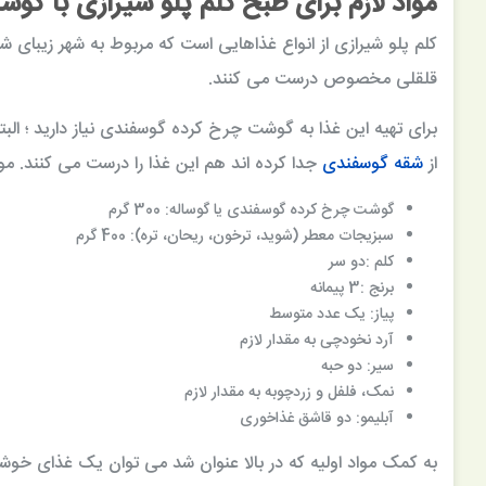
مواد لازم برای طبخ کلم پلو شیرازی با 
کلم پلو شیرازی از انواع غذاهایی است که مربوط به شهر زیبای
قلقلی مخصوص درست می کنند.
برای تهیه این غذا به گوشت چرخ کرده گوسفندی نیاز دارید ؛ البته
از
شقه گوسفندی
جدا کرده اند هم این غذا را درست می کنند. موا
گوشت چرخ کرده گوسفندی یا گوساله: 300 گرم
سبزیجات معطر (شوید، ترخون، ریحان، تره): 400 گرم
ساق بوقلمون 900 گرمی توکاسان خاور
کلم :دو سر
برنج :3 پیمانه
93,429 تومان
پیاز: یک عدد متوسط
آرد نخودچی به مقدار لازم
سیر: دو حبه
نمک، فلفل و زردچوبه به مقدار لازم
آبلیمو: دو قاشق غذاخوری
به کمک مواد اولیه که در بالا عنوان شد می توان یک غذای خوشم