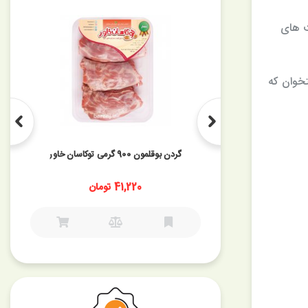
ت های
خوان که
گردن بوقلمون 900 گرمی توکاسان خاور
ان
41,220 تومان