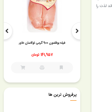
د لذت را
فیله بوقلمون 900 گرمی توکاسان خاور
ان
141,957 تومان
پرفروش ترین ها