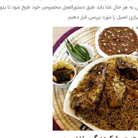
ه هر حال غذا باید طبق دستورالعمل مخصوص خود طبخ شود تا بتوان
رازی اصیل را مورد بررسی قرار دهیم.
فیله مرغ 900 گرمی توکاسان خاور
مغزران بوقلمون 900گرم توکاسان خاور
57,600 تومان
108,342 توم