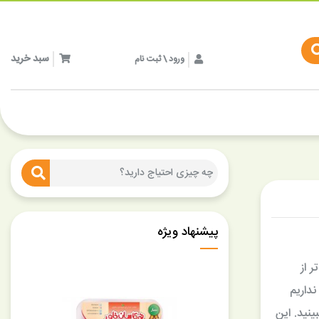
سبد خرید
ورود \ ثبت نام
پیشنهاد ویژه
 از
داریم
نید. این