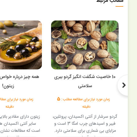
مطالب مرتبط
10 خاصیت شگفت انگیز گردو ببری
همه چیز درباره خواص
سلامتی
زیتون!
5
3
زمان مورد نیاز برای مطالعه مطلب :
زمان مورد نیاز برای مط
دقیقه
دقیقه
واب
گردو سرشار از آنتی اکسیدان، پروتئین،
را
فیبر و اسیدهای چرب امگا 3 است و
سایر آنتی اکسیدان ه
 چه
مزایای بی شماری برای سلامتی دارد.
است که مطالعات نشان 