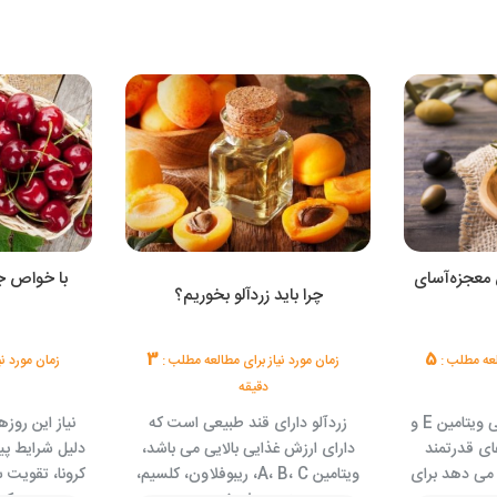
 معجزه‌آسای
با خواص ج
چرا باید زردآلو بخوریم؟
3
5
العه مطلب :
زمان مورد نیاز برای مطالعه مطلب :
زمان مورد ن
دقیقه
زیتون دارای مقادیر بالایی ویتامین E و
زردآلو دارای قند طبیعی است که
نیاز این روزه
ای قدرتمند
دارای ارزش غذایی بالایی می باشد،
دلیل شرایط پ
می دهد برای
ویتامین A، B، C، ریبوفلاون، کلسیم،
کرونا، تقویت