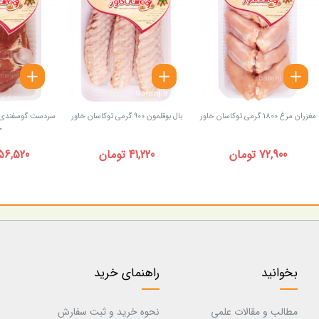
مغزران مرغ 1800 گرمی توکاسان خاور
بال بوقلمون 900 گرمی توکاسان خاور
خ
72,900 تومان
41,220 تومان
356,520 تو
بخوانید
راهنمای خرید
مطالب و مقالات علمی
نحوه خرید و ثبت سفارش