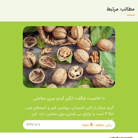
مطالب مرتبط
10 خاصیت شگفت انگیز گردو ببری سلامتی
گردو سرشار از آنتی اکسیدان، پروتئین، فیبر و اسیدهای چرب
امگا 3 است و مزایای بی شماری برای سلامتی دارد. این
آجیل …
5
1399/11/8
زمان مطالعه :
دقیقه