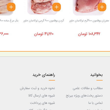
مغزران بوقلمون 900گرم توکاسان خاور
گردن بوقلمون 900 گرمی توکاسان خاور
بال مرغ ساده 900 گرمی توکاسان خاور
108,342 تومان
41,220 تومان
36,000 توما
بخوانید
راهنمای خرید
مطالب و مقالات علمی
نحوه خرید و ثبت سفارش
دستور پخت‌های ویژه بیرنج
شیوه های ارسال کالا
تماس با ما
شیوه های پرداخت