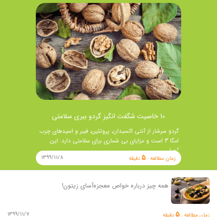
10 خاصیت شگفت انگیز گردو ببری سلامتی
گردو سرشار از آنتی اکسیدان، پروتئین، فیبر و اسیدهای چرب
امگا 3 است و مزایای بی شماری برای سلامتی دارد. این
آجیل …
5
1399/11/8
زمان مطالعه :
دقیقه
همه چیز درباره خواص معجزه‌آسای زیتون!
5
1399/11/7
زمان مطالعه :
دقیقه