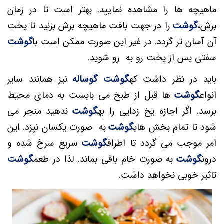
ماهیچه ها را مشاهده نمایید. بهتر است تا در زمان
برش،
گوشت
را در جهت بافت ماهیچه برش بزنید تا پخت
آن آسان تر گردد. در غیر این صورت ممکن است با
گوشت
سفتی پس از پخت رو به رو شوید.
باید در نظر داشت که
گوشت گوساله
نیز همانند سایر
انواع
گوشت
ها قبل از طبخ می بایست به دمای محیط
برسد. اگر اجازه یخ زدایی را به
گوشت
ندهید منجر می
شود تا تمام بخش های
گوشت
به صورت یکسان نپزد. این
امر موجب می گردد تا اطراف
گوشت
سریع سرخ شده و
درون
گوشت
به صورت خام باقی بماند. لذا در طعم
گوشت
تاثیر خوبی نخواهد داشت.