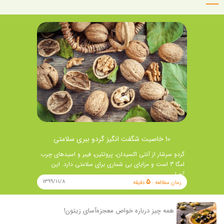
10 خاصیت شگفت انگیز گردو ببری سلامتی
گردو سرشار از آنتی اکسیدان، پروتئین، فیبر و اسیدهای چرب
امگا 3 است و مزایای بی شماری برای سلامتی دارد. این
آجیل …
5
1399/11/8
زمان مطالعه :
دقیقه
همه چیز درباره خواص معجزه‌آسای زیتون!