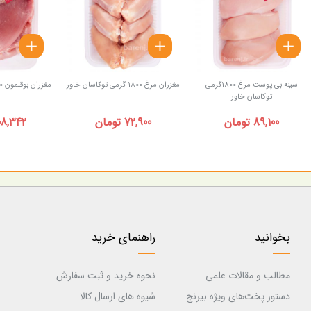
سینه بی پوست مرغ 1800گرمی
مغزران مرغ 1800 گرمی توکاسان خاور
مغزران بوقلمون 900گرم توکاسان خاور
توکاسان خاور
89,100 تومان
72,900 تومان
108,342 توم
بخوانید
راهنمای خرید
مطالب و مقالات علمی
نحوه خرید و ثبت سفارش
دستور پخت‌های ویژه بیرنج
شیوه های ارسال کالا