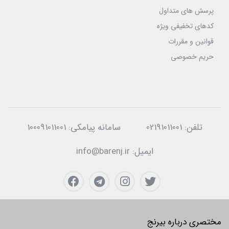
پرسش های متداول
کدهای تخفیفی ویژه
قوانین و مقررات
حریم خصوصی
تلفن:
02191011001
سامانه پیامکی:
100091011001
ایمیل:
info@barenj.ir
مختصری درباره بیرنج