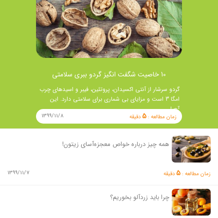
10 خاصیت شگفت انگیز گردو ببری سلامتی
گردو سرشار از آنتی اکسیدان، پروتئین، فیبر و اسیدهای چرب
امگا 3 است و مزایای بی شماری برای سلامتی دارد. این
آجیل …
5
1399/11/8
زمان مطالعه :
دقیقه
همه چیز درباره خواص معجزه‌آسای زیتون!
5
1399/11/7
زمان مطالعه :
دقیقه
چرا باید زردآلو بخوریم؟