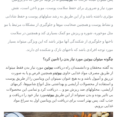
مورد نیاز و ضروری برای حفظ سلامت پوست، مو و ناخن است، نقش
مؤثری داشته باشد و از این طریق به رشد سلول­های پوست و حفظ شادابی
و نشاط پوست و همچنین ضخامت مو­ها و جلوگیری از مشکلات مرتبط با مو
مثل موخوره، شوره و ریزش مو کمک بسیاری کند و همچنین در سلامت
ناخن­ها و جلوگیری از شکنندگی آنها مؤثر باشد که این ویژگی می­تواند بسیار
مورد توجه افرادی باشد که ناخن­های نازک و شکننده ­ای دارند.
چگونه می­توان بیوتین مورد نیاز بدن را تامین کرد؟
به گفته محققان و دانشمندان راه دریافت
بیوتین
مورد نیاز بدن فقط می­تواند
از طریق مصرف مواد غذایی حاوی
بیوتین
و همچنین قرص و یا به صورت
تزریق و آمپول باشد و به هیچ عنوان نمی­توان این ویتامین را از طریق پوست
و استفاده از محصولات آرایشی و بهداشتی مثل انواع شامپوها، کرم­های
آرایشی، محلول­های ضد ریزش مو و ... دریافت کرد و تمامی این محصولات
بی ­تاثیر بوده و بدن نمی­تواند از این طریق
بیوتین
مورد نیاز خود را دریافت و
جذب کند، پس بهتر است برای دریافت این ویتامین اول به سراغ مواد
غذایی برویم.