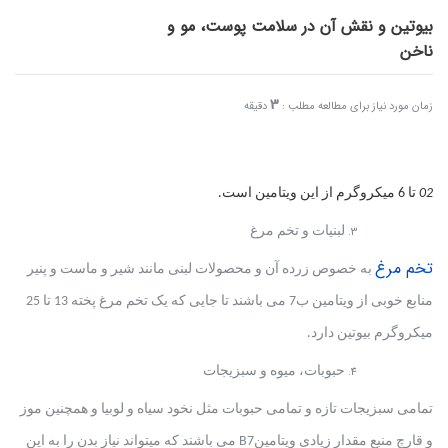
بیوتین و نقش آن در سلامت پوست، مو و
ناخن
3
زمان مورد نیاز برای مطالعه مطلب :
دقیقه
02
تا 6 میکروگرم از این ویتامین است.
لبنیات و تخم­ مرغ
تخم مرغ
به خصوص زرده آن و محصولات لبنی مانند شیر و ماست و پنیر
منابع خوبی از ویتامین ب7 می ­باشند تا جایی که یک تخم مرغ پخته 13 تا 25
میکروگرم بیوتین دارد.
حبوبات، میوه و سبزیجات
تمامی سبزیجات تازه و تمامی حبوبات مثل نخود سیاه و لوبیا و همچنین موز
و قارچ منبع مقدار زیادی ویتامین
B7
می ­باشند که می­تواند نیاز بدن را به این