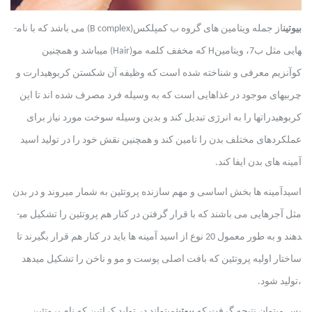
بیوتین
از جمله ویتامین­ های گروه ب کمپلکس
(B complex)
می ­باشد که با نام­
هایی مثل ب7، ویتامین
H
که مخفف کلمه مو
(Hair)
می­باشد و همچنین
کوآنزیم معرفی و شناخته شده است که وظیفه آن شکستن کربوهیدارت و
چربی­های موجود در غذاهایی است که به وسیله فرد مصرف شده ­اند تا این
کربوهیدرات­ها را به انرژی تبدیل کند و بدین وسیله سوخت مورد نیاز برای
عملکردهای مختلف بدن را تامین کند و همچنین نقش خود را در تولید اسید
آمینه ­های بدن ایفا کند.
اسیدآمینه ­ها بخش اساسی و مهم سازنده پروتئین به شمار می­روند و در بدن
مثل آجرهایی می ­باشند که با قرار گرفتن در کنار هم پروتئین را تشکیل می­
دهند و به طور معمول 20 نوع از اسید آمینه ­ها باید در کنار هم قرار بگیرند تا
ساختار اولیه پروتئین که بافت اصلی پوست و مو و ناخن را تشکیل می­دهد
،تولید شود.
پس می­توان نتیجه گرفت که
بیوتین
می­تواند در تولید کراتین که نام پروتئین