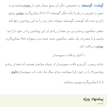
گوشت گوسفند
به خصوص جگر آن منبع بسیار غنی از
بیوتین
می­باشد و به
صورت تقریبی در هر 3 تکه جگر گوسفند 27 تا 35 میکروگرم
بیوتین
وجود
دارد و سه تکه گوشت گوسفند می­تواند نیاز بدن را به این ویتامین رفع کند.
ماهی سالمون و ساردین نیز مقدار زیادی از این ویتامین را در خود دارا می­
باشند و با مصرف یک ماهی سالمون پخته شده بدن می­تواند 4تا5 میکروگرم
بیوتین
دریافت کند.
آجیل و غلات سبوس­دار
بادام زمینی، گردو و غلات سبوس­دار از جمله منابعی هستند که مقدار زیادی
ویتامین
H
را در خود دارا می­باشند برای مثال یک عدد نان سبوس­دار
حاوی
2
تا 2میکروگرم بیوتین می­باشد.
پیشنهاد ویژه