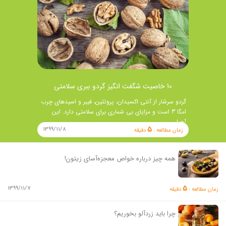
10 خاصیت شگفت انگیز گردو ببری سلامتی
گردو سرشار از آنتی اکسیدان، پروتئین، فیبر و اسیدهای چرب
امگا 3 است و مزایای بی شماری برای سلامتی دارد. این
آجیل …
5
1399/11/8
زمان مطالعه :
دقیقه
همه چیز درباره خواص معجزه‌آسای زیتون!
5
1399/11/7
زمان مطالعه :
دقیقه
چرا باید زردآلو بخوریم؟