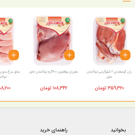
ران گوسفندی 2 کیلوگرمی توکاسان
مغزران بوقلمون 900گرم توکاسان خاور
خاور
توکاس
359,320 تومان
108,342 تومان
88,200 توما
بخوانید
راهنمای خرید