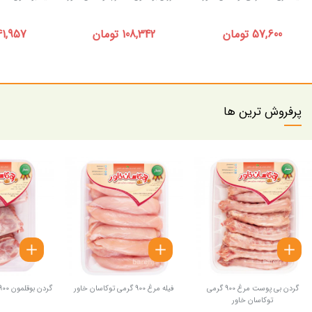
57,600 تومان
108,342 تومان
141,957 توم
پرفروش ترین ها
گردن بی پوست مرغ 900 گرمی
فیله مرغ 900 گرمی توکاسان خاور
گردن بوقلمون 900 گرمی توکاسان خاور
توکاسان خاور