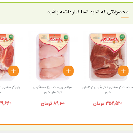
محصولاتی که شاید شما نیاز داشته باشید
سردست گوسفندی 2 کیلوگرمی توکاسان
سینه بی پوست مرغ 1800گرمی
ر
خاور
توکاسان خاور
خ
356,520 تومان
89,100 تومان
179,660 توم