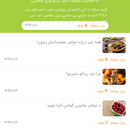
10 خاصیت شگفت انگیز گردو ببری سلامتی
گردو سرشار از آنتی اکسیدان، پروتئین، فیبر و اسیدهای چرب
امگا 3 است و مزایای بی شماری برای سلامتی دارد. این
آجیل …
5
1399/11/8
زمان مطالعه :
دقیقه
همه چیز درباره خواص معجزه‌آسای زیتون!
5
1399/11/7
زمان مطالعه :
دقیقه
چرا باید زردآلو بخوریم؟
3
1399/11/4
زمان مطالعه :
دقیقه
با خواص جادویی گیلاس آشنا شوید
2
1399/11/3
زمان مطالعه :
دقیقه