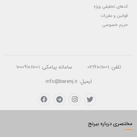
کدهای تخفیفی ویژه
قوانین و مقررات
حریم خصوصی
تلفن:
02191011001
سامانه پیامکی:
100091011001
ایمیل:
info@barenj.ir
مختصری درباره بیرنج