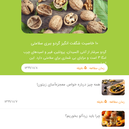
10 خاصیت شگفت انگیز گردو ببری سلامتی
گردو سرشار از آنتی اکسیدان، پروتئین، فیبر و اسیدهای چرب
امگا 3 است و مزایای بی شماری برای سلامتی دارد. این
آجیل …
5
1399/11/8
زمان مطالعه :
دقیقه
همه چیز درباره خواص معجزه‌آسای زیتون!
5
1399/11/7
زمان مطالعه :
دقیقه
چرا باید زردآلو بخوریم؟