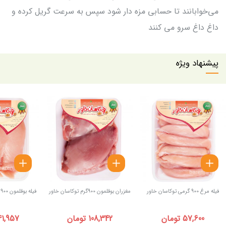
می‌خوابانند تا حسابی مزه دار شود سپس به سرعت گریل کرده و
داغ داغ سرو می کنند
پیشنهاد ویژه
فیله مرغ 900 گرمی توکاسان خاور
مغزران بوقلمون 900گرم توکاسان خاور
فیله بوقلمون 900 گرمی توکاسان خاور
57,600 تومان
108,342 تومان
141,957 توم