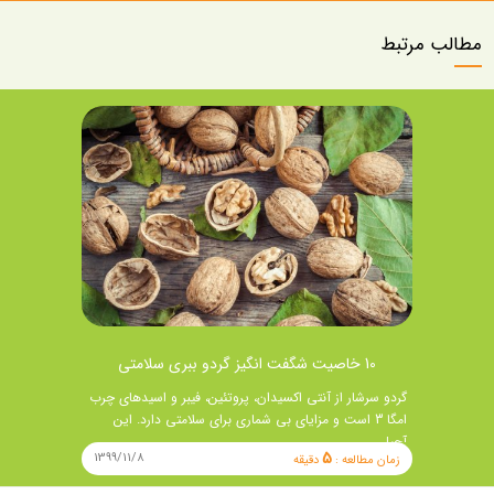
مطالب مرتبط
10 خاصیت شگفت انگیز گردو ببری سلامتی
گردو سرشار از آنتی اکسیدان، پروتئین، فیبر و اسیدهای چرب
امگا 3 است و مزایای بی شماری برای سلامتی دارد. این
آجیل …
5
1399/11/8
زمان مطالعه :
دقیقه