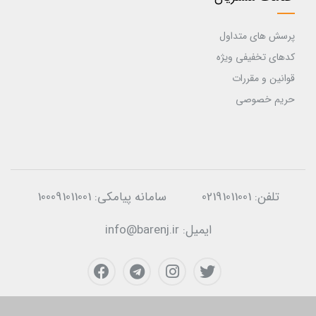
پرسش های متداول
کدهای تخفیفی ویژه
قوانین و مقررات
حریم خصوصی
تلفن:
02191011001
سامانه پیامکی:
100091011001
ایمیل:
info@barenj.ir