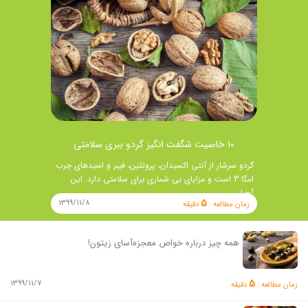
10 خاصیت شگفت انگیز گردو ببری سلامتی
گردو سرشار از آنتی اکسیدان، پروتئین، فیبر و اسیدهای چرب
امگا 3 است و مزایای بی شماری برای سلامتی دارد. این
آجیل …
5
1399/11/8
زمان مطالعه :
دقیقه
همه چیز درباره خواص معجزه‌آسای زیتون!
5
1399/11/7
زمان مطالعه :
دقیقه