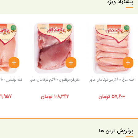
پیشنهاد ویژه
فیله مرغ 900 گرمی توکاسان خاور
مغزران بوقلمون 900گرم توکاسان خاور
فیله بوقلمون 900 گرمی توکاسان خاور
57,600 تومان
108,342 تومان
141,957 توم
پرفروش ترین ها