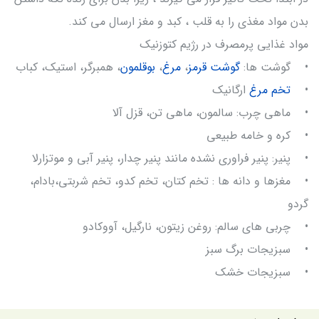
بدن مواد مغذی را به قلب ، کبد و مغز ارسال می کند.
مواد غذایی پرمصرف در رژیم کتوزنیک
• گوشت ها:
گوشت قرمز
،
مرغ
،
بوقلمون
، همبرگر، استیک، کباب
•
تخم مرغ
ارگانیک
• ماهی چرب: سالمون، ماهی تن، قزل آلا
• کره و خامه طبیعی
• پنیر: پنیر فراوری نشده مانند پنیر چدار، پنیر آبی و موتزارلا
• مغزها و دانه ها : تخم کتان، تخم کدو، تخم شربتی،بادام،
گردو
• چربی های سالم: روغن زیتون، نارگیل، آووکادو
• سبزیجات برگ سبز
• سبزیجات خشک