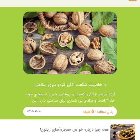
10 خاصیت شگفت انگیز گردو ببری سلامتی
گردو سرشار از آنتی اکسیدان، پروتئین، فیبر و اسیدهای چرب
امگا 3 است و مزایای بی شماری برای سلامتی دارد. این
آجیل …
5
1399/11/8
زمان مطالعه :
دقیقه
همه چیز درباره خواص معجزه‌آسای زیتون!