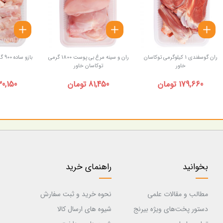
ران گوسفندی 1 کیلوگرمی توکاسان
ران و سینه مرغ بی پوست 1800 گرمی
بازو ساده 900 گرمی توکاسان خاور
خاور
توکاسان خاور
179,660 تومان
81,450 تومان
30,150 توما
بخوانید
راهنمای خرید
مطالب و مقالات علمی
نحوه خرید و ثبت سفارش
دستور پخت‌های ویژه بیرنج
شیوه های ارسال کالا