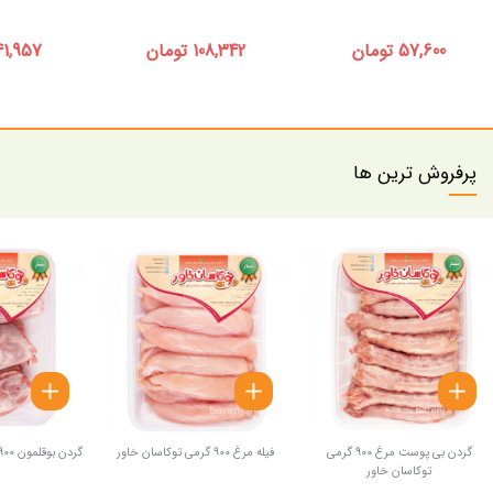
57,600 تومان
108,342 تومان
141,957 توم
پرفروش ترین ها
گردن بی پوست مرغ 900 گرمی
فیله مرغ 900 گرمی توکاسان خاور
گردن بوقلمون 900 گرمی توکاسان خاور
توکاسان خاور