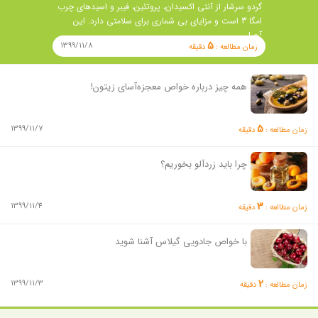
گردو سرشار از آنتی اکسیدان، پروتئین، فیبر و اسیدهای چرب
امگا 3 است و مزایای بی شماری برای سلامتی دارد. این
آجیل …
5
1399/11/8
زمان مطالعه :
دقیقه
همه چیز درباره خواص معجزه‌آسای زیتون!
5
1399/11/7
زمان مطالعه :
دقیقه
چرا باید زردآلو بخوریم؟
3
1399/11/4
زمان مطالعه :
دقیقه
با خواص جادویی گیلاس آشنا شوید
2
1399/11/3
زمان مطالعه :
دقیقه