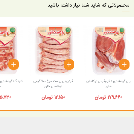
محصولاتی که شاید شما نیاز داشته باشید
ران گوسفندی 1 کیلوگرمی توکاسان
گردن بی پوست مرغ 900 گرمی
خاور
توکاسان خاور
خ
179,660 تومان
12,150 تومان
95,730 توم