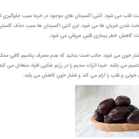
لامت قلب می شود. آنتی اکسیدان های موجود در خرما سبب جلوگیری از
و سخت شدن شریان ها می شود. این آنتی اکسیدان ها سبب حذف کلسترول
اعث کاهش خطر بیماری قلبی عروقی می شود.
شار خون می شود. جالب است بدانید که عدم مصرف پتاسیم کافی ممک
ود. یک خرما حدودا دارای 167 میلی گرم پتاسیم می باشد. خرما اثرات سدیم را در رژیم غذایی افراد متعادل م
گردن بی پوست مرغ 900 گرمی توکاسان خاور
فیله مرغ 900 گرمی توکاسان خاور
ونی و قلب را آرام می کند و فشار خون کاهش می یابد.
12,150 تومان
57,600 توم