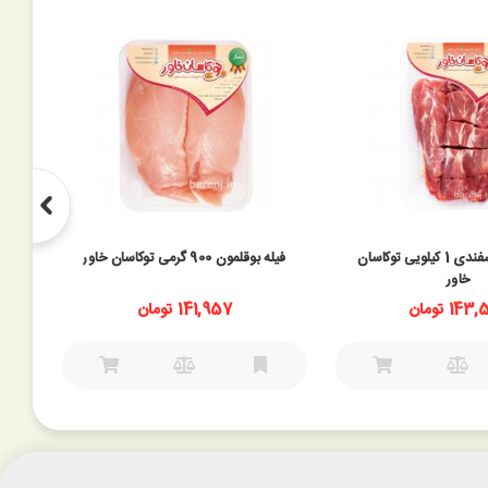
آبگوشتی گوسفندی 1 کیلویی توکاسان
فیله بوقلمون 900 گرمی توکاسان خاور
خاور
14 تومان
141,957 تومان