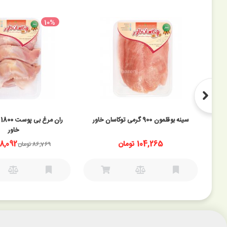
10%
سینه بوقلمون 900 گرمی توکاسان خاور
ر
خاور
104,265 تومان
78,092 توم
86,769 تومان