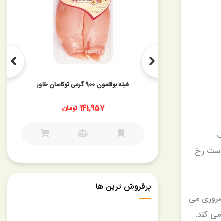
فیله بوقلمون 900 گرمی توکاسان خاور
ان
141,957 تومان
ب
اقع یبوست رخ
پرفروش ترین ها
 ضروری می