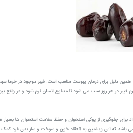
فیله مرغ 900 گرمی توکاسان خاور
مغزران بوقلمون 900گرم توکاسان خاور
57,600 تومان
108,342 توم
همین دلیل برای درمان یبوست مناسب است. فیبر موجود در خرما سب
یری از سرطان سیستم گوارش می شود. خوردن 20 تا 30 گرم فیبر در هر روز سبب می شود تا مدفوع انسان نرم شود و در و
مواد برای جلوگیری از پوکی استخوان و حفظ سلامت استخوان ها بسیار