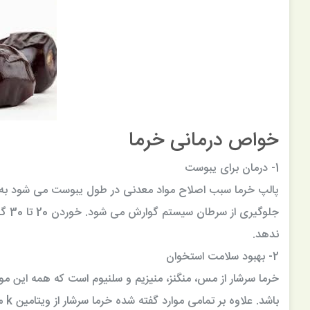
بازو بوقلمون 900 گرمی توکاسان خاور
خواص درمانی خرما
47,058 تومان
50,600 تومان
1- درمان برای یبوست
پالپ خرما سبب اصلاح مواد معدنی در طول یبوست می شود به 
جلوگ
ندهد.
2- بهبود سلامت استخوان
خرما سرشار از مس، منگنز، منیزیم و سلنیوم است که همه این 
باشد. علاوه بر تمامی موارد گفته شده خرما سرشار از ویتامین k می باشد که این ویتامین به انعقاد خون و سوخت و ساز بدن فرد کمک می کند.