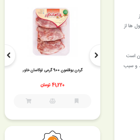
 ها از
ن است
ی کند و سبب
گردن بوقلمون 900 گرمی توکاسان خاور
ان
41,220 تومان