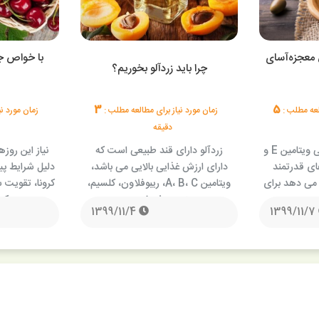
 معجزه‌آسای
با خواص ج
چرا باید زردآلو بخوریم؟
3
5
العه مطلب :
زمان مورد نیاز برای مطالعه مطلب :
زمان مورد ن
دقیقه
زیتون دارای مقادیر بالایی ویتامین E و
زردآلو دارای قند طبیعی است که
نیاز این روزه
ای قدرتمند
دارای ارزش غذایی بالایی می باشد،
دلیل شرایط پ
می دهد برای
ویتامین A، B، C، ریبوفلاون، کلسیم،
کرونا، تقویت
…
منیزیم، فسفر، …
که
1399/11/4
1399/11/7