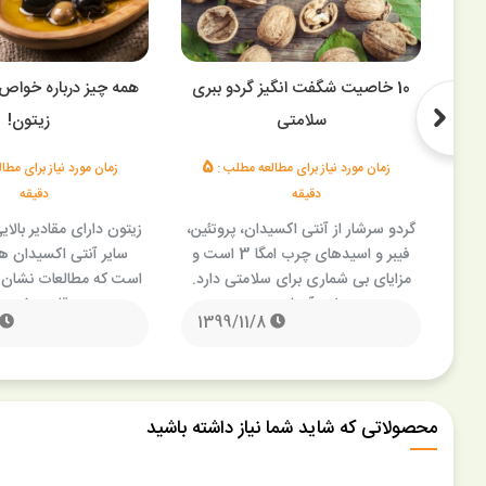
10 خاصیت شگفت انگیز گردو ببری
همه چیز درباره خواص
سلامتی
زیتون!
5
3
زمان مورد نیاز برای مطالعه مطلب :
زمان مورد نیاز برای مط
دقیقه
دقیقه
واب
گردو سرشار از آنتی اکسیدان، پروتئین،
را
فیبر و اسیدهای چرب امگا 3 است و
سایر آنتی اکسیدان ه
 چه
مزایای بی شماری برای سلامتی دارد.
است که مطالعات نشان 
این آجیل …
قلب مفید 
1399/11/8
محصولاتی که شاید شما نیاز داشته باشید