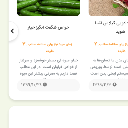
ادویی گیلاس آشنا
خو
خواص شگفت انگیز خیار
شوید
3
2
یاز برای مطالعه مطلب :
زمان مورد نیاز برای مطالعه مطلب :
ز
دقیقه
دقیقه
ای بدن ما انسان‌ها به
خیار، میوه ای بسیار خوشمزه و سرشار
می
یش آمده توسط ویروس
از خواص فراوان است. در این مطلب
پرخ
 سیستم ایمنی بدن است
قصد داریم به معرفی بیشتر این میوه
جالی
 با تغذیه …
و خواص شگفت …
1399/10/29
1399/11/3