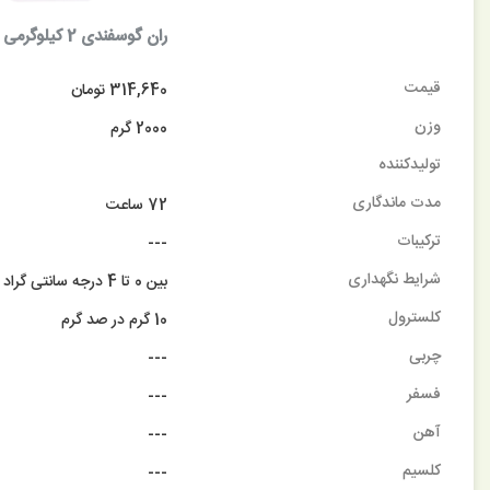
قیمت
314,640 تومان
وزن
2000 گرم
تولیدکننده
مدت ماندگاری
72 ساعت
ترکیبات
---
شرایط نگهداری
بین 0 تا 4 درجه سانتی گراد
کلسترول
10 گرم در صد گرم
چربی
---
فسفر
---
آهن
---
کلسیم
---