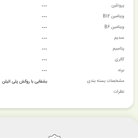
پروتئین
---
ویتامین B12
---
ویتامین B6
---
سدیم
---
پتاسیم
---
کالری
---
برند
---
مشخصات بسته بندی
بشقابی با روکش پلی اتیلن
نظرات