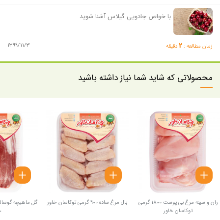
با خواص جادویی گیلاس آشنا شوید
2
1399/11/3
زمان مطالعه :
دقیقه
محصولاتی که شاید شما نیاز داشته باشید
ران و سینه مرغ بی پوست 1800 گرمی
بال مرغ ساده 900 گرمی توکاسان خاور
توکاسان خاور
خ