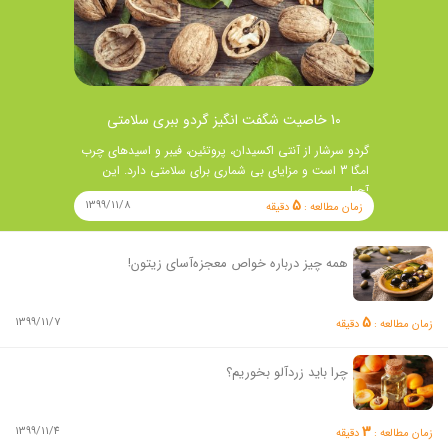
10 خاصیت شگفت انگیز گردو ببری سلامتی
گردو سرشار از آنتی اکسیدان، پروتئین، فیبر و اسیدهای چرب
امگا 3 است و مزایای بی شماری برای سلامتی دارد. این
آجیل …
5
1399/11/8
زمان مطالعه :
دقیقه
همه چیز درباره خواص معجزه‌آسای زیتون!
5
1399/11/7
زمان مطالعه :
دقیقه
چرا باید زردآلو بخوریم؟
3
1399/11/4
زمان مطالعه :
دقیقه