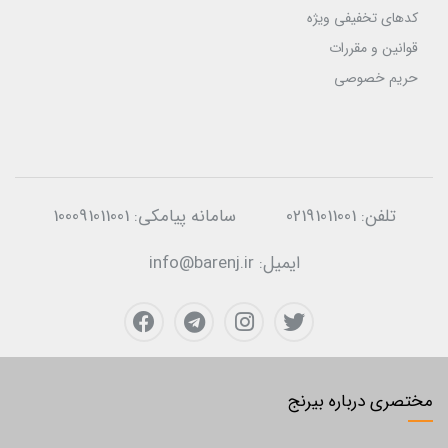
کدهای تخفیفی ویژه
قوانین و مقررات
حریم خصوصی
تلفن:
02191011001
سامانه پیامکی:
100091011001
ایمیل:
info@barenj.ir
مختصری درباره بیرنج