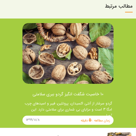
مطالب مرتبط
10 خاصیت شگفت انگیز گردو ببری سلامتی
گردو سرشار از آنتی اکسیدان، پروتئین، فیبر و اسیدهای چرب
امگا 3 است و مزایای بی شماری برای سلامتی دارد. این
آجیل …
5
1399/11/8
زمان مطالعه :
دقیقه