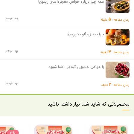
همه چیز درباره خواص معجزه‌آسای زیتون!
5
1399/11/7
زمان مطالعه :
دقیقه
چرا باید زردآلو بخوریم؟
3
1399/11/4
زمان مطالعه :
دقیقه
با خواص جادویی گیلاس آشنا شوید
2
1399/11/3
زمان مطالعه :
دقیقه
محصولاتی که شاید شما نیاز داشته باشید
6%