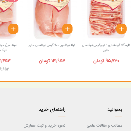
قلوه گاه گوسفندی 1 کیلوگرمی توکاسان
فیله بوقلمون 900 گرمی توکاسان خاور
خاور
توکاس
95,730 تومان
141,957 تومان
81,453 توم
86,652 توم
بخوانید
راهنمای خرید
مطالب و مقالات علمی
نحوه خرید و ثبت سفارش