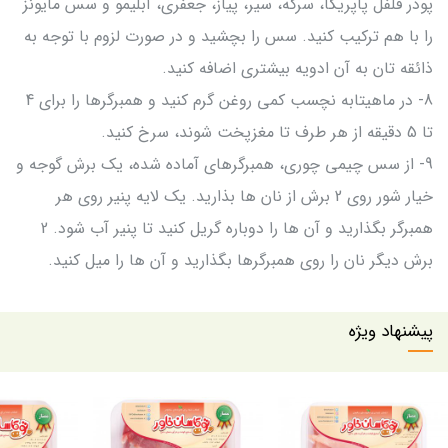
پودر فلفل پاپریکا، سرکه، سیر، پیاز، جعفری، آبلیمو و سس مایونز
را با هم ترکیب کنید. سس را بچشید و در صورت لزوم با توجه به
ذائقه تان به آن ادویه بیشتری اضافه کنید.
8- در ماهیتابه نچسب کمی روغن گرم کنید و همبرگرها را برای 4
تا 5 دقیقه از هر طرف تا مغزپخت شوند، سرخ کنید.
9- از سس چیمی چوری، همبرگرهای آماده شده، یک برش گوجه و
خیار شور روی 2 برش از نان ها بذارید. یک لایه پنیر روی هر
همبرگر بگذارید و آن ها را دوباره گریل کنید تا پنیر آب شود. 2
برش دیگر نان را روی همبرگرها بگذارید و آن ها را میل کنید.
پیشنهاد ویژه