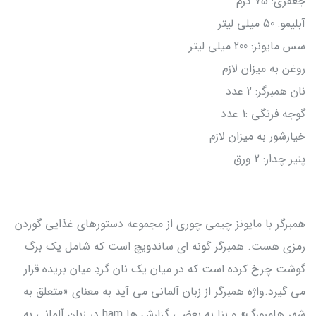
جعفری: 75 گرم
آبلیمو: 50 میلی لیتر
سس مایونز: 200 میلی لیتر
روغن به میزان لازم
نان همبرگر: 2 عدد
گوجه فرنگی :1 عدد
خیارشور به میزان لازم
پنیر چدار: 2 ورق
همبرگر با مایونز چیمی چوری از مجموعه دستورهای غذایی گوردن
رمزی هست. همبرگر گونه ای ساندویچ است که شامل یک برگ
گوشت چرخ کرده است که در میان یک نان گردِ میان بریده قرار
می گیرد.واژه همبرگر از زبان آلمانی می آید به معنای «متعلق به
شهر هامبورگ» و بنا به بعضی گزارش ها ham در زبان آلمانی به