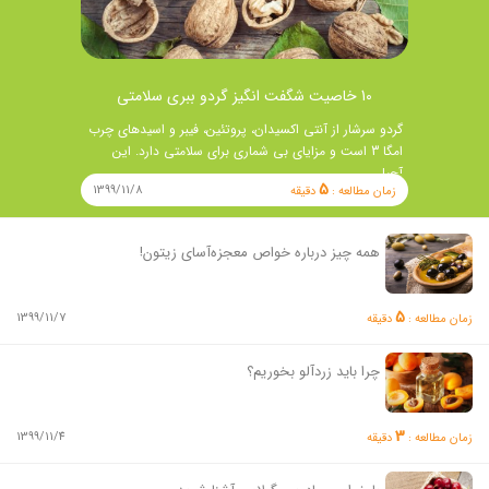
10 خاصیت شگفت انگیز گردو ببری سلامتی
گردو سرشار از آنتی اکسیدان، پروتئین، فیبر و اسیدهای چرب
امگا 3 است و مزایای بی شماری برای سلامتی دارد. این
آجیل …
5
1399/11/8
زمان مطالعه :
دقیقه
همه چیز درباره خواص معجزه‌آسای زیتون!
5
1399/11/7
زمان مطالعه :
دقیقه
چرا باید زردآلو بخوریم؟
3
1399/11/4
زمان مطالعه :
دقیقه