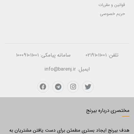
قوانین و مقررات
حریم خصوصی
تلفن:
02191011001
سامانه پیامکی:
100091011001
ایمیل:
info@barenj.ir
مختصری درباره بیرنج
هدف بیرنج ایجاد بستری مطمئن برای دست یافتن مشتریان به