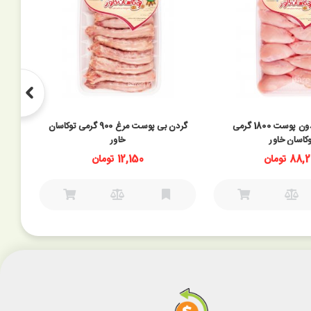
ساق مرغ بدون پوست 1800 گرمی
گردن بی پوست مرغ 900 گرمی توکاسان
ران گوسف
وکاسان خاور
خاور
88 تومان
12,150 تومان