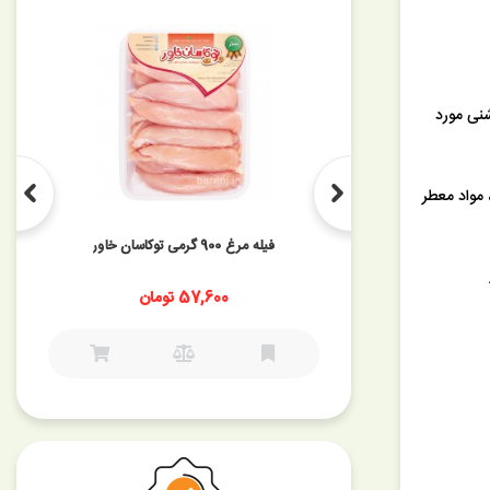
نی مورد
 مواد معطر
گردن بوقلمون 900 گرمی توکاسان خاور
ان
41,220 تومان