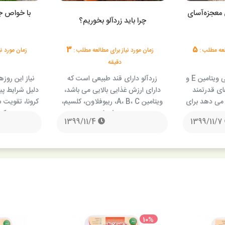
 معجزه‌آسای
با خواص ج
چرا باید زردآلو بخوریم؟
3
5
العه مطلب :
زمان مورد نیاز برای مطالعه مطلب :
زمان مورد ن
دقیقه
زیتون دارای مقادیر بالایی ویتامین E و
زردآلو دارای قند طبیعی است که
نیاز این روزه
ای قدرتمند
دارای ارزش غذایی بالایی می باشد،
دلیل شرایط پ
می دهد برای
ویتامین A، B، C، ریبوفلاون، کلسیم،
کرونا، تقویت
…
منیزیم، فسفر، …
که
1399/11/4
1399/11/7
10%