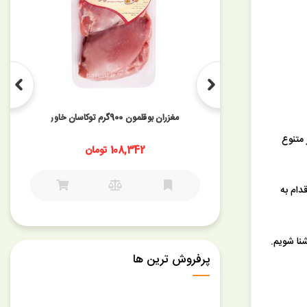
فیله بوقلمون 900 گرمی توکاسان خاور
متنوع
ان
141,957 تومان
دام به
نا شویم.
پرفروش ترین ها