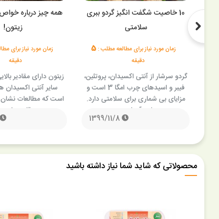
10 خاصیت شگفت انگیز گردو ببری
همه چیز درباره خواص
سلامتی
زیتون!
5
3
زمان مورد نیاز برای مطالعه مطلب :
زمان مورد نیاز برای مط
دقیقه
دقیقه
واب
گردو سرشار از آنتی اکسیدان، پروتئین،
را
فیبر و اسیدهای چرب امگا 3 است و
سایر آنتی اکسیدان ه
 چه
مزایای بی شماری برای سلامتی دارد.
است که مطالعات نشان 
این آجیل …
قلب مفید 
1399/11/8
محصولاتی که شاید شما نیاز داشته باشید