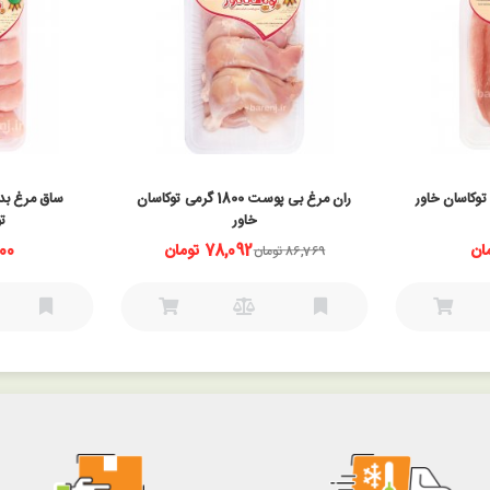
ران مرغ بی پوست 1800 گرمی توکاسان
خاور
ت
78,092 تومان
,200
86,769 تومان