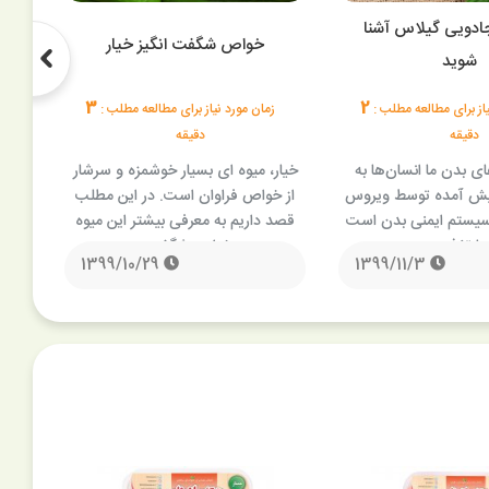
ادویی گیلاس آشنا
خو
خواص شگفت انگیز خیار
شوید
3
2
یاز برای مطالعه مطلب :
زمان مورد نیاز برای مطالعه مطلب :
ز
دقیقه
دقیقه
ای بدن ما انسان‌ها به
خیار، میوه ای بسیار خوشمزه و سرشار
می
یش آمده توسط ویروس
از خواص فراوان است. در این مطلب
پرخ
 سیستم ایمنی بدن است
قصد داریم به معرفی بیشتر این میوه
جالی
 با تغذیه …
و خواص شگفت …
1399/10/29
1399/11/3