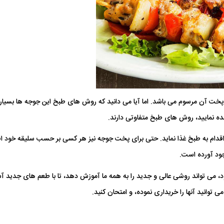
فیله مرغ 900 گرمی توکاسان خاور
مغزران بوقلمون 900گرم توکاسان خاور
 پخت آن مرسوم می باشد. اما آیا می دانید که روش های طبخ این جوجه ها بسیار 
57,600 تومان
108,342 توم
ده نمایید، روش های طبخ متفاوتی دارند.
دام به طبخ غذا نماید. حتی برای پخت جوجه نیز هر کسی بر حسب سلیقه خود اق
جود آورده است.
د، می تواند روشی عالی و جدید را به همه ما آموزش دهد، تا با طعم های جدید آش
 توانید آنها را خریداری نموده، و امتحان کنید.